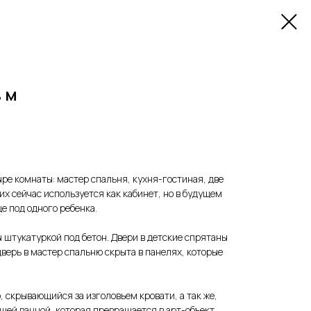
 м
ыре комнаты: мастер спальня, кухня-гостиная, две
их сейчас используется как кабинет, но в будущем
е под одного ребенка.
ы штукатуркой под бетон. Двери в детские спрятаны
дверь в мастер спальню скрыта в панелях, которые
, скрывающийся за изголовьем кровати, а так же,
щей ванной, которая превращается в арт-объект.