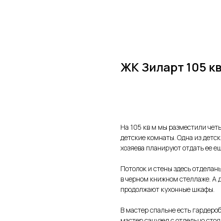
ЖК Зиларт 105 кв
Хочу такой проект
На 105 кв м мы разместили чет
детские комнаты. Одна из детск
хозяева планируют отдать ее ещ
Потолок и стены здесь отделан
в черном книжном стеллаже. А 
продолжают кухонные шкафы.
В мастер спальне есть гардероб
мастер санузел с отдельно стоя