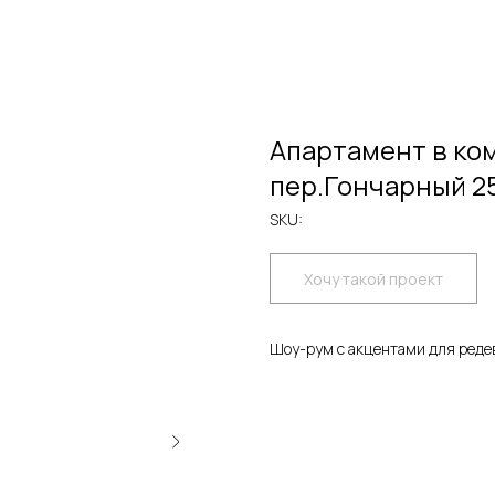
Апартамент в ко
пер.Гончарный 25
SKU:
Хочу такой проект
Шоу-рум с акцентами для реде