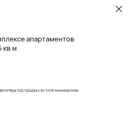
мплексе апартаментов
 кв м
велопера под продажу в стиле минимализм